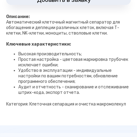
Описание:
Автоматический клеточный магнитный сепаратор для
Подберем
обогащения и деплеции различных клеток, включая Т-
необходимое
клетки, NK-клетки, моноциты, стволовые клетки.
Клеточная биология
под ваши протоколы
Или отправьте
Ключевые характеристики:
запрос на почту
Оставить заявку
sales@skygen.com
Высокая производительность;
Простая настройка - цветовая маркировка трубочек
Политика
ООО "СкайДжин"
исключает ошибки;
конфиденциальности
Офис в Москве
Настройка куки
Удобство в эксплуатации - индивидуальные
129085, Москва, ул. Годовикова, д.9 стр.
настройки по вашим потребностям, обновление
9, БЦ Калибр
Все права защищены © 2026
программного обеспечения;
Аудит и отчетность - сканирование и отслеживание
штрих-кода, экспорт отчета.
Категория: Клеточная сепарация и очистка макромолекул